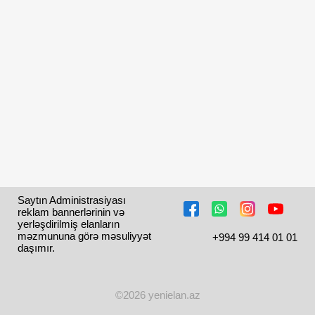
Saytın Administrasiyası 
reklam bannerlərinin və 
yerləşdirilmiş elanların 
məzmununa görə məsuliyyət 
+994 99 414 01 01
daşımır.
©2026 yenielan.az