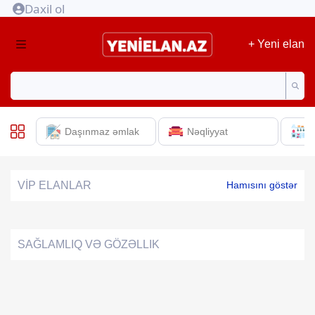
Daxil ol
+ Yeni elan
Daşınmaz əmlak
Nəqliyyat
E
VİP ELANLAR
Hamısını göstər
SAĞLAMLIQ VƏ GÖZƏLLIK