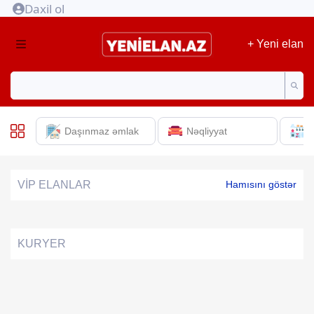
Daxil ol
+ Yeni elan
Daşınmaz əmlak
Nəqliyyat
E
VİP ELANLAR
Hamısını göstər
KURYER