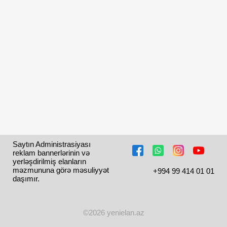
Saytın Administrasiyası 
reklam bannerlərinin və 
yerləşdirilmiş elanların 
məzmununa görə məsuliyyət 
+994 99 414 01 01
daşımır.
©2026 yenielan.az