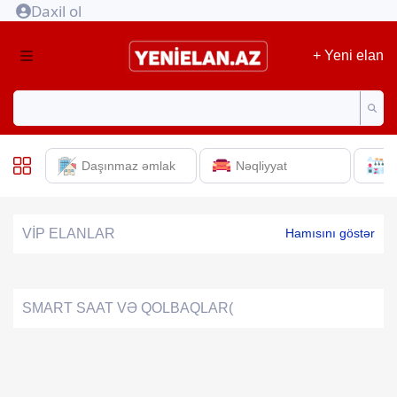
Daxil ol
+ Yeni elan
Daşınmaz əmlak
Nəqliyyat
E
VİP ELANLAR
Hamısını göstər
SMART SAAT VƏ QOLBAQLAR(