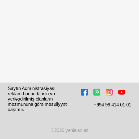
Saytın Administrasiyası 
reklam bannerlərinin və 
yerləşdirilmiş elanların 
məzmununa görə məsuliyyət 
+994 99 414 01 01
daşımır.
©2026 yenielan.az