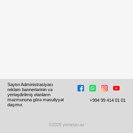
Saytın Administrasiyası 
reklam bannerlərinin və 
yerləşdirilmiş elanların 
məzmununa görə məsuliyyət 
+994 99 414 01 01
daşımır.
©2026 yenielan.az