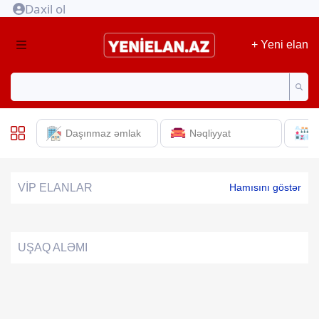
Daxil ol
+ Yeni elan
Daşınmaz əmlak
Nəqliyyat
E
VİP ELANLAR
Hamısını göstər
UŞAQ ALƏMI