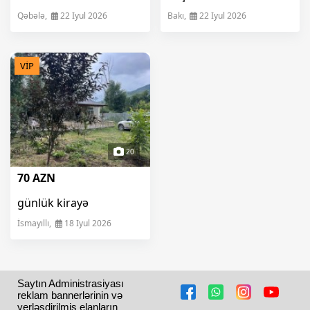
Qəbələ,
22 Iyul 2026
Bakı,
22 Iyul 2026
VİP
20
70 AZN
günlük kirayə
İsmayıllı,
18 Iyul 2026
Saytın Administrasiyası 
reklam bannerlərinin və 
yerləşdirilmiş elanların 