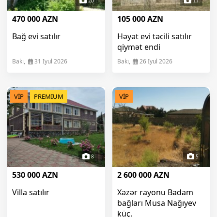
20
11
470 000 AZN
105 000 AZN
Bağ evi satılır
Həyət evi təcili satılır
qiymət endi
Bakı,
31 Iyul 2026
Bakı,
26 Iyul 2026
VİP
PREMIUM
VİP
8
5
530 000 AZN
2 600 000 AZN
Villa satılır
Xəzər rayonu Badam
bağları Musa Nağıyev
küç.