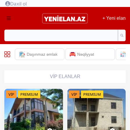
Daxil ol
+ Yeni elan
Daşınmaz əmlak
Nəqliyyat
E
VİP ELANLAR
VİP
PREMIUM
VİP
PREMIUM