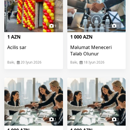
9
1
1 AZN
1 000 AZN
Acilis sar
Məlumat Meneceri
Tələb Olunur
Bakı,
20 Iyun 2026
Bakı,
18 Iyun 2026
1
1