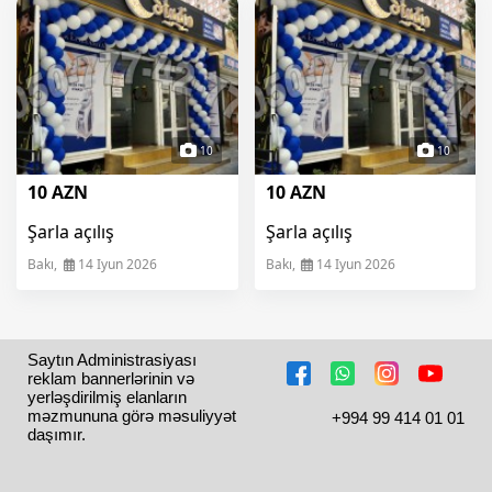
10
10
10 AZN
10 AZN
Şarla açılış
Şarla açılış
Bakı,
14 Iyun 2026
Bakı,
14 Iyun 2026
Saytın Administrasiyası 
reklam bannerlərinin və 
yerləşdirilmiş elanların 
məzmununa görə məsuliyyət 
+994 99 414 01 01
daşımır.