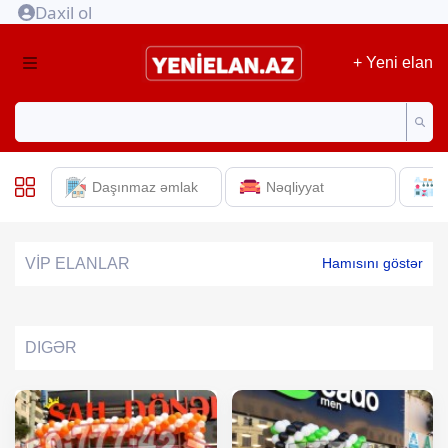
Daxil ol
+ Yeni elan
Daşınmaz əmlak
Nəqliyyat
E
VİP ELANLAR
Hamısını göstər
DIGƏR