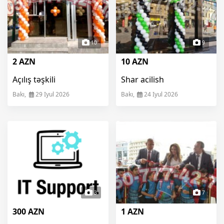
10
9
2 AZN
10 AZN
Açılış təşkili
Shar acilish
Bakı,
29 Iyul 2026
Bakı,
24 Iyul 2026
3
7
300 AZN
1 AZN